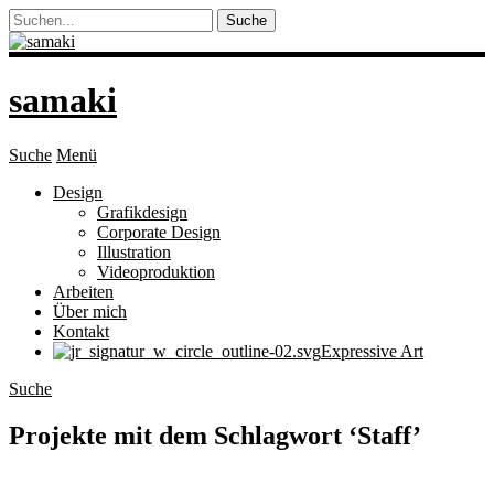
samaki
Suche
Menü
Design
Grafikdesign
Corporate Design
Illustration
Videoproduktion
Arbeiten
Über mich
Kontakt
Expressive Art
Suche
Projekte mit dem Schlagwort ‘
Staff
’