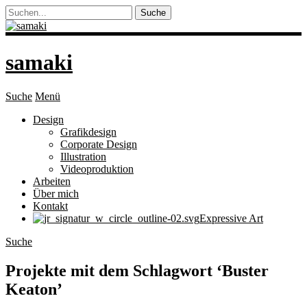
samaki
Suche
Menü
Design
Grafikdesign
Corporate Design
Illustration
Videoproduktion
Arbeiten
Über mich
Kontakt
Expressive Art
Suche
Projekte mit dem Schlagwort ‘
Buster
Keaton
’