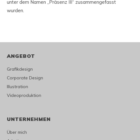
unter dem Namen „Präsenz III“ zusammengefasst
wurden.
ANGEBOT
Grafikdesign
Corporate Design
Illustration
Videoproduktion
UNTERNEHMEN
Über mich