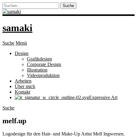
samaki
Suche
Menü
Design
Grafikdesign
Corporate Design
Illustration
Videoproduktion
Arbeiten
Über mich
Kontakt
Expressive Art
Suche
melf.up
Logodesign für den Hair- und Make-Up Artist Melf Ingwersen.