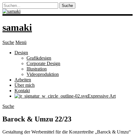
samaki
Suche
Menü
Design
Grafikdesign
Corporate Design
Illustration
Videoproduktion
Arbeiten
Über mich
Kontakt
Expressive Art
Suche
Barock & Umzu 22/23
Gestaltung der Werbemittel für die Konzertreihe „Barock & Umzu“